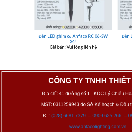
+
+
Đèn LED ghim cỏ Anfaco RC 06-3W
Đèn 
24°
Giá bán: Vui lòng liên hệ
CÔNG TY TNHH THIẾT
Địa chỉ: 41 đường số 1 - KDC Lý Chiêu Hoà
MST: 0311259943 do Sở Kế hoạch & Đầu tư
ĐT:
(028) 6681 7379
─
0909 635 266
─
0
www.anfacolighting.com.vn
─ 