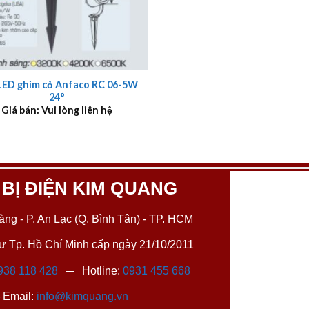
LED ghim cỏ Anfaco RC 06-5W
24°
Giá bán: Vui lòng liên hệ
 BỊ ĐIỆN KIM QUANG
ng - P. An Lạc (Q. Bình Tân) - TP. HCM
 Tp. Hồ Chí Minh cấp ngày 21/10/2011
938 118 428
─ Hotline:
0931 455 668
Email:
info@kimquang.vn