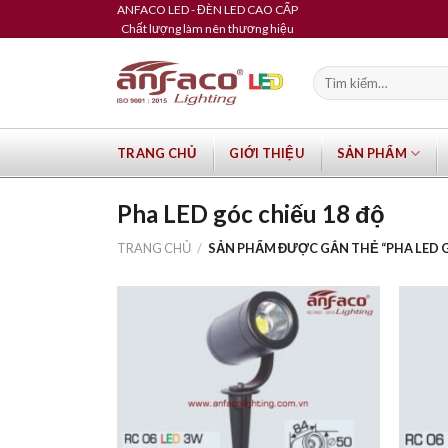
Skip
ANFACO LED - ĐÈN LED CAO CẤP
Chất lượng làm nên thương hiệu
to
content
Tìm
kiếm:
TRANG CHỦ
GIỚI THIỆU
SẢN PHẨM
Pha LED góc chiếu 18 độ
TRANG CHỦ
/
SẢN PHẨM ĐƯỢC GẮN THẺ “PHA LED G