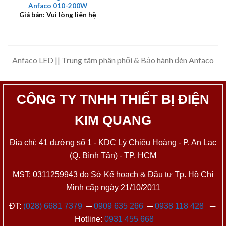
Anfaco 010-200W
Giá bán: Vui lòng liên hệ
Anfaco LED || Trung tâm phân phối & Bảo hành đèn Anfaco
CÔNG TY TNHH THIẾT BỊ ĐIỆN
KIM QUANG
Địa chỉ: 41 đường số 1 - KDC Lý Chiêu Hoàng - P. An Lạc
(Q. Bình Tân) - TP. HCM
MST: 0311259943 do Sở Kế hoạch & Đầu tư Tp. Hồ Chí
Minh cấp ngày 21/10/2011
ĐT:
(028) 6681 7379
─
0909 635 266
─
0938 118 428
─
Hotline:
0931 455 668