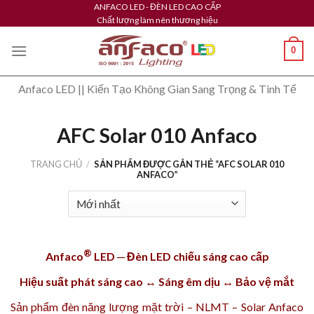
Skip
ANFACO LED - ĐÈN LED CAO CẤP
Chất lượng làm nên thương hiệu
to
content
0
Anfaco LED || Kiến Tạo Không Gian Sang Trọng & Tinh Tế
AFC Solar 010 Anfaco
TRANG CHỦ
/
SẢN PHẨM ĐƯỢC GẮN THẺ “AFC SOLAR 010
ANFACO”
®
Anfaco
LED ─ Đèn LED chiếu sáng cao cấp
Hiệu suất phát sáng cao ↔ Sáng êm dịu ↔ Bảo vệ mắt
Sản phẩm
đèn năng lượng mặt trời – NLMT – Solar Anfaco