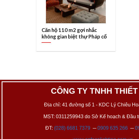
Căn hộ 110 m2 gợi nhắc
không gian biệt thự Pháp cổ
CÔNG TY TNHH THIẾT
Địa chỉ: 41 đường số 1 - KDC Lý Chiêu Hoà
MST: 0311259943 do Sở Kế hoạch & Đầu tư
ĐT:
(028) 6681 7379
─
0909 635 266
─
0