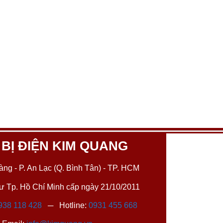
 BỊ ĐIỆN KIM QUANG
ng - P. An Lạc (Q. Bình Tân) - TP. HCM
 Tp. Hồ Chí Minh cấp ngày 21/10/2011
938 118 428
─ Hotline:
0931 455 668