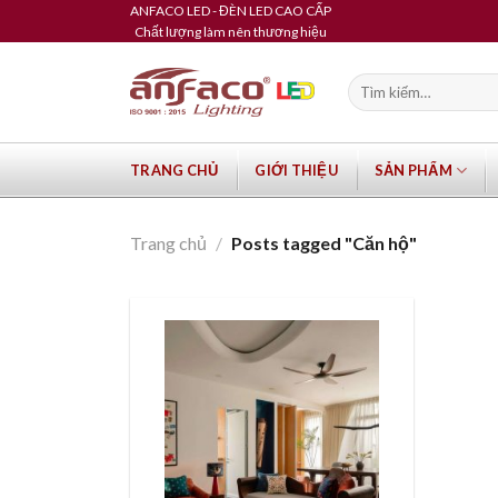
Skip
ANFACO LED - ĐÈN LED CAO CẤP
Chất lượng làm nên thương hiệu
to
content
Tìm
kiếm:
TRANG CHỦ
GIỚI THIỆU
SẢN PHẨM
Trang chủ
/
Posts tagged "Căn hộ"