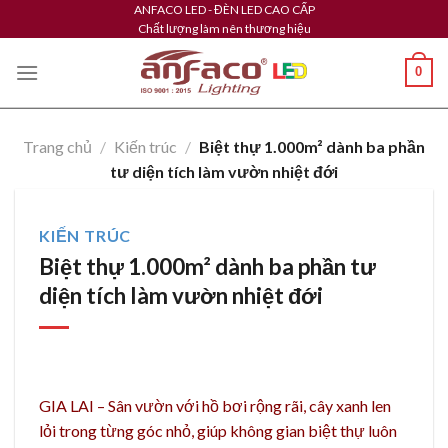
Skip
ANFACO LED - ĐÈN LED CAO CẤP
Chất lượng làm nên thương hiệu
to
content
0
Trang chủ
/
Kiến trúc
/
Biệt thự 1.000m² dành ba phần
tư diện tích làm vườn nhiệt đới
KIẾN TRÚC
Biệt thự 1.000m² dành ba phần tư
diện tích làm vườn nhiệt đới
GIA LAI –
Sân vườn với hồ bơi rộng rãi, cây xanh len
lỏi trong từng góc nhỏ, giúp không gian biệt thự luôn