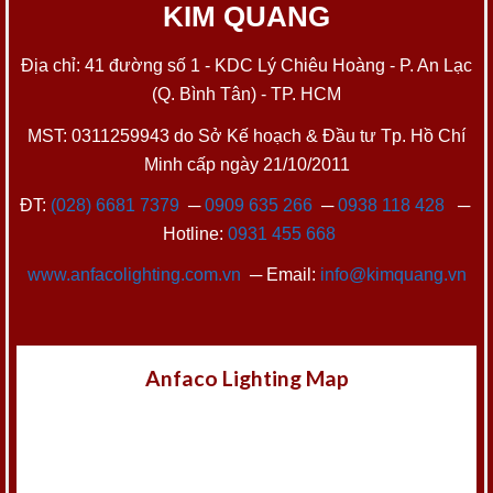
KIM QUANG
Địa chỉ: 41 đường số 1 - KDC Lý Chiêu Hoàng - P. An Lạc
(Q. Bình Tân) - TP. HCM
MST: 0311259943 do Sở Kế hoạch & Đầu tư Tp. Hồ Chí
Minh cấp ngày 21/10/2011
ĐT:
(028) 6681 7379
─
0909 635 266
─
0938 118 428
─
Hotline:
0931 455 668
www.anfacolighting.com.vn
─ Email:
info@kimquang.vn
Anfaco Lighting Map