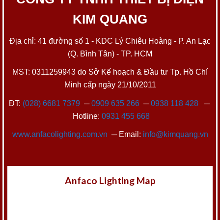
KIM QUANG
Địa chỉ: 41 đường số 1 - KDC Lý Chiêu Hoàng - P. An Lạc
(Q. Bình Tân) - TP. HCM
MST: 0311259943 do Sở Kế hoạch & Đầu tư Tp. Hồ Chí
Minh cấp ngày 21/10/2011
ĐT:
(028) 6681 7379
─
0909 635 266
─
0938 118 428
─
Hotline:
0931 455 668
www.anfacolighting.com.vn
─ Email:
info@kimquang.vn
Anfaco Lighting Map