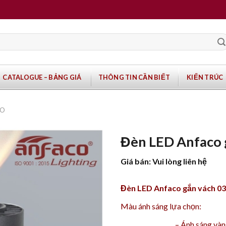
CATALOGUE – BẢNG GIÁ
THÔNG TIN CẦN BIẾT
KIẾN TRÚC
CO
Đèn LED Anfaco
Giá bán: Vui lòng liên hệ
Đèn LED Anfaco gắn vách 0
Màu ánh sáng lựa chọn:
–
Ánh sáng và