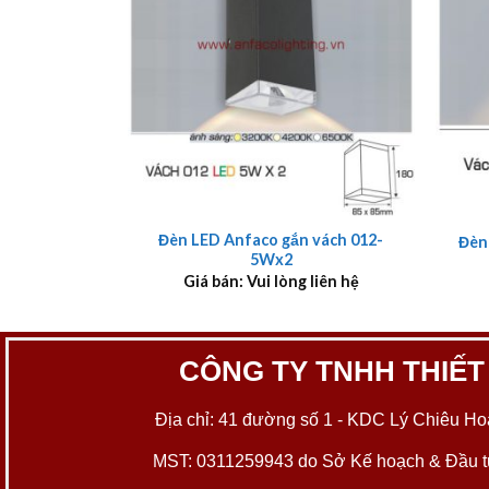
+
+
Đèn LED Anfaco gắn vách 012-
Đèn
5Wx2
Giá bán: Vui lòng liên hệ
CÔNG TY TNHH THIẾT
Địa chỉ: 41 đường số 1 - KDC Lý Chiêu Hoà
MST: 0311259943 do Sở Kế hoạch & Đầu tư