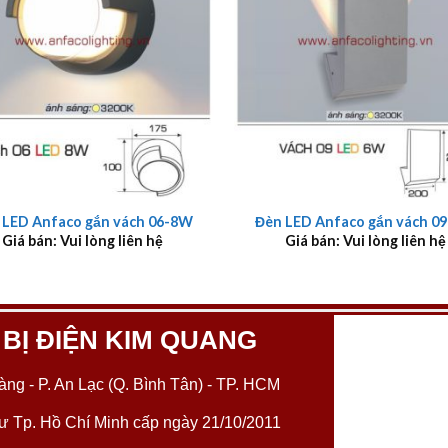
+
 LED Anfaco gắn vách 06-8W
Đèn LED Anfaco gắn vách 0
Giá bán: Vui lòng liên hệ
Giá bán: Vui lòng liên hệ
 BỊ ĐIỆN KIM QUANG
ng - P. An Lạc (Q. Bình Tân) - TP. HCM
 Tp. Hồ Chí Minh cấp ngày 21/10/2011