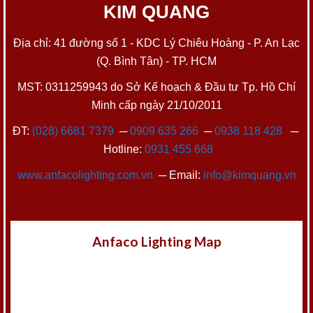
KIM QUANG
Địa chỉ: 41 đường số 1 - KDC Lý Chiêu Hoàng - P. An Lạc
(Q. Bình Tân) - TP. HCM
MST: 0311259943 do Sở Kế hoạch & Đầu tư Tp. Hồ Chí
Minh cấp ngày 21/10/2011
ĐT:
(028) 6681 7379
─
0909 635 266
─
0938 118 428
─
Hotline:
0931 455 668
www.anfacolighting.com.vn
─ Email:
info@kimquang.vn
Anfaco Lighting Map