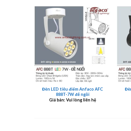
+
+
Đèn LED tiêu điểm Anfaco AFC
Đè
888T-7W đế ngồi
Giá bán: Vui lòng liên hệ