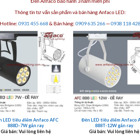
Đèn Anfaco bảo hành 3 năm
miễn phí
Thông tin tư vấn sản phẩm và bán hàng Anfaco LED:
Hotline:
0931 455 668
& Bán hàng:
0909 635 266
─
0938 118 42
+
n LED tiêu điểm Anfaco AFC
Đèn LED tiêu điểm Anfaco 
888D-7W gắn ray
888T-12W gắn ray
Giá bán: Vui lòng liên hệ
Giá bán: Vui lòng liên hệ