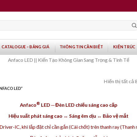
CATALOGUE – BẢNG GIÁ
THÔNG TIN CẦN BIẾT
KIẾN TRÚC
Anfaco LED || Kiến Tạo Không Gian Sang Trọng & Tinh Tế
Hiển thị tất cả 
NFACO LED”
®
Anfaco
LED ─ Đèn LED chiếu sáng cao cấp
Hiệu suất phát sáng cao ↔ Sáng êm dịu ↔ Bảo vệ mắt
iver-IC, khi lắp đặt chỉ cần gắn (Cài chốt) trên
thanh ray
(Thanh r