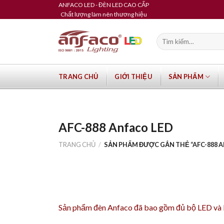
Skip
ANFACO LED - ĐÈN LED CAO CẤP
Chất lượng làm nên thương hiệu
to
content
Tìm
kiếm:
TRANG CHỦ
GIỚI THIỆU
SẢN PHẨM
AFC-888 Anfaco LED
TRANG CHỦ
/
SẢN PHẨM ĐƯỢC GẮN THẺ “AFC-888 A
Sản phẩm
đèn Anfaco
đã bao gồm đủ bộ LED và Dr