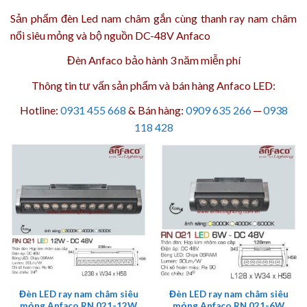
Sản phẩm
đèn Led nam châm
gắn cùng
thanh ray nam châm
nổi siêu mỏng
và
bộ nguồn DC-48V
Anfaco
Đèn Anfaco bảo hành 3 năm
miễn phí
Thông tin tư vấn sản phẩm và bán hàng Anfaco LED:
Hotline:
0931 455 668
& Bán hàng:
0909 635 266
─
0938
118 428
Đèn LED ray nam châm siêu
Đèn LED ray nam châm siêu
mỏng Anfaco RN 021-12W
mỏng Anfaco RN 021-6W