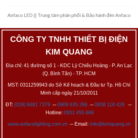
Anfaco LED || Trung tâm phân phối & Bảo hành đèn Anfaco
CÔNG TY TNHH THIẾT BỊ ĐIỆN
KIM QUANG
Địa chỉ: 41 đường số 1 - KDC Lý Chiêu Hoàng - P. An Lạc
(Q. Bình Tân) - TP. HCM
MST: 0311259943 do Sở Kế hoạch & Đầu tư Tp. Hồ Chí
Minh cấp ngày 21/10/2011
ĐT:
(028) 6681 7379
─
0909 635 266
─
0938 118 428
─
Hotline:
0931 455 668
www.anfacolighting.com.vn
─ Email:
info@kimquang.vn