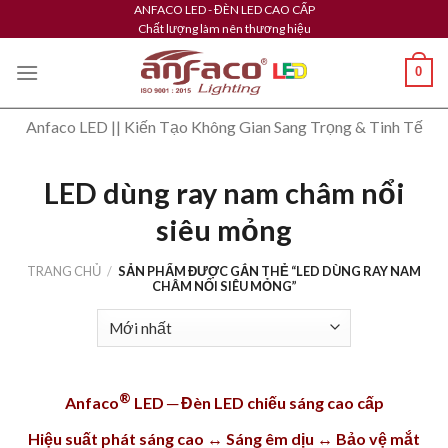
Skip
ANFACO LED - ĐÈN LED CAO CẤP
Chất lượng làm nên thương hiệu
to
content
0
Anfaco LED || Kiến Tạo Không Gian Sang Trọng & Tinh Tế
LED dùng ray nam châm nổi
siêu mỏng
TRANG CHỦ
/
SẢN PHẨM ĐƯỢC GẮN THẺ “LED DÙNG RAY NAM
CHÂM NỔI SIÊU MỎNG”
®
Anfaco
LED ─ Đèn LED chiếu sáng cao cấp
Hiệu suất phát sáng cao ↔ Sáng êm dịu ↔ Bảo vệ mắt