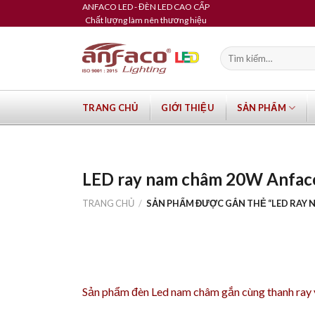
Skip
ANFACO LED - ĐÈN LED CAO CẤP
Chất lượng làm nên thương hiệu
to
content
Tìm
kiếm:
TRANG CHỦ
GIỚI THIỆU
SẢN PHẨM
LED ray nam châm 20W Anfac
TRANG CHỦ
/
SẢN PHẨM ĐƯỢC GẮN THẺ “LED RAY 
Sản phẩm
đèn Led nam châm
gắn cùng
thanh ray