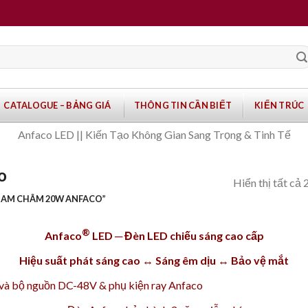
CATALOGUE – BẢNG GIÁ
THÔNG TIN CẦN BIẾT
KIẾN TRÚC
Anfaco LED || Kiến Tạo Không Gian Sang Trọng & Tinh Tế
o
Hiển thị tất cả 
NAM CHÂM 20W ANFACO”
®
Anfaco
LED ─ Đèn LED chiếu sáng cao cấp
Hiệu suất phát sáng cao ↔ Sáng êm dịu ↔ Bảo vệ mắt
và
bộ nguồn DC-48V
&
phụ kiện ray
Anfaco