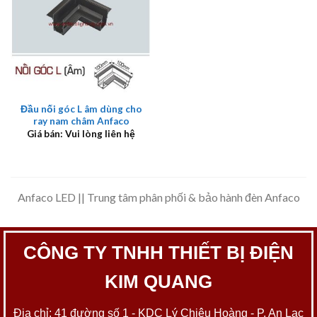
Đầu nối góc L âm dùng cho
ray nam châm Anfaco
Giá bán: Vui lòng liên hệ
Anfaco LED || Trung tâm phân phối & bảo hành đèn Anfaco
CÔNG TY TNHH THIẾT BỊ ĐIỆN
KIM QUANG
Địa chỉ: 41 đường số 1 - KDC Lý Chiêu Hoàng - P. An Lạc