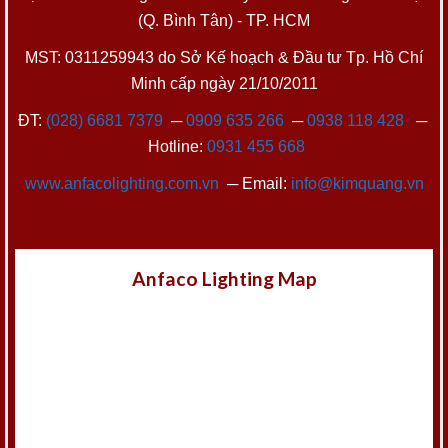
(Q. Bình Tân) - TP. HCM
MST: 0311259943 do Sở Kế hoạch & Đầu tư Tp. Hồ Chí
Minh cấp ngày 21/10/2011
ĐT:
(028) 6681 7379
─
0909 635 266
─
0938 118 428
─
Hotline:
0931 455 668
www.anfacolighting.com.vn
─ Email:
info@kimquang.vn
Anfaco Lighting Map