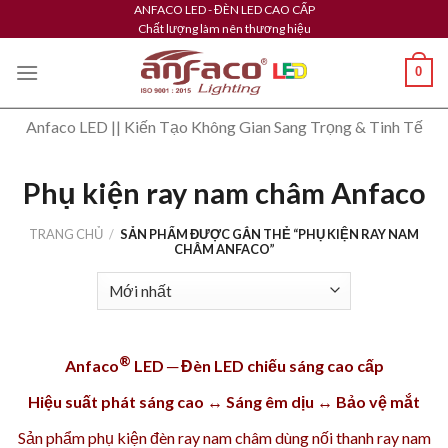
Skip
ANFACO LED - ĐÈN LED CAO CẤP
Chất lượng làm nên thương hiệu
to
content
0
Anfaco LED || Kiến Tạo Không Gian Sang Trọng & Tinh Tế
Phụ kiện ray nam châm Anfaco
TRANG CHỦ
/
SẢN PHẨM ĐƯỢC GẮN THẺ “PHỤ KIỆN RAY NAM
CHÂM ANFACO”
®
Anfaco
LED ─ Đèn LED chiếu sáng cao cấp
Hiệu suất phát sáng cao ↔ Sáng êm dịu ↔ Bảo vệ mắt
Sản phẩm phụ kiện đèn ray nam châm dùng nối
thanh ray nam