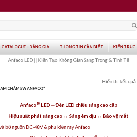
CATALOGUE – BẢNG GIÁ
THÔNG TIN CẦN BIẾT
KIẾN TRÚC
Anfaco LED || Kiến Tạo Không Gian Sang Trọng & Tinh Tế
Hiển thị kết quả
NAM CHÂM 5W ANFACO”
®
Anfaco
LED ─ Đèn LED chiếu sáng cao cấp
Hiệu suất phát sáng cao ↔ Sáng êm dịu ↔ Bảo vệ mắt
và
bộ nguồn DC-48V
&
phụ kiện ray
Anfaco