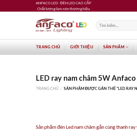
Skip
ANFACO LED - ĐÈN LED CAO CẤP
Chất lượng làm nên thương hiệu
to
content
Tìm
kiếm:
TRANG CHỦ
GIỚI THIỆU
SẢN PHẨM
LED ray nam châm 5W Anfaco
TRANG CHỦ
/
SẢN PHẨM ĐƯỢC GẮN THẺ “LED RAY 
Sản phẩm
đèn Led nam châm
gắn cùng
thanh ray