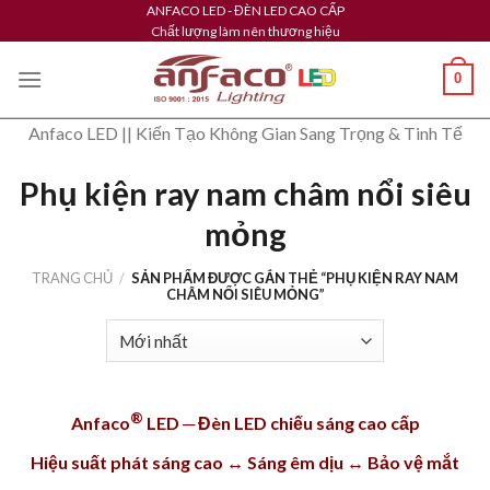
Skip
ANFACO LED - ĐÈN LED CAO CẤP
Chất lượng làm nên thương hiệu
to
content
0
Anfaco LED || Kiến Tạo Không Gian Sang Trọng & Tinh Tế
Phụ kiện ray nam châm nổi siêu
mỏng
TRANG CHỦ
/
SẢN PHẨM ĐƯỢC GẮN THẺ “PHỤ KIỆN RAY NAM
CHÂM NỔI SIÊU MỎNG”
®
Anfaco
LED ─ Đèn LED chiếu sáng cao cấp
Hiệu suất phát sáng cao ↔ Sáng êm dịu ↔ Bảo vệ mắt