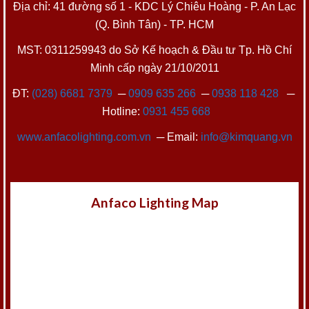
Địa chỉ: 41 đường số 1 - KDC Lý Chiêu Hoàng - P. An Lạc
(Q. Bình Tân) - TP. HCM
MST: 0311259943 do Sở Kế hoạch & Đầu tư Tp. Hồ Chí
Minh cấp ngày 21/10/2011
ĐT:
(028) 6681 7379
─
0909 635 266
─
0938 118 428
─
Hotline:
0931 455 668
www.anfacolighting.com.vn
─ Email:
info@kimquang.vn
Anfaco Lighting Map