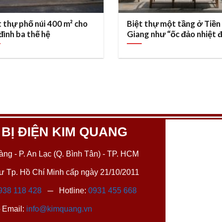
t thự phố núi 400 m² cho
Biệt thự một tầng ở Tiền
 đình ba thế hệ
Giang như “ốc đảo nhiệt 
 BỊ ĐIỆN KIM QUANG
ng - P. An Lạc (Q. Bình Tân) - TP. HCM
 Tp. Hồ Chí Minh cấp ngày 21/10/2011
938 118 428
─ Hotline:
0931 455 668
Email:
info@kimquang.vn