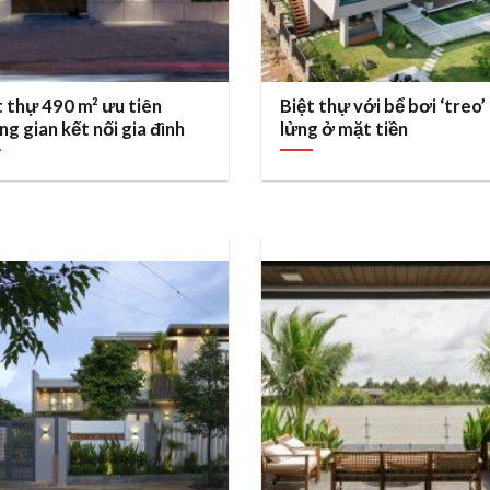
t thự 490 m² ưu tiên
Biệt thự với bể bơi ‘treo’
ng gian kết nối gia đình
lửng ở mặt tiền