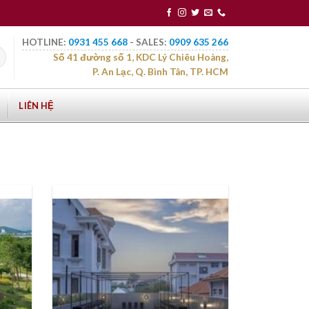
HOTLINE:
0931 455 668
- SALES:
0909 635 266
Số 41 đường số 1, KDC Lý Chiêu Hoàng,
P. An Lạc, Q. Bình Tân, TP. HCM
LIÊN HỆ