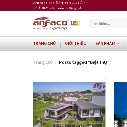
Skip
ANFACO LED - ĐÈN LED CAO CẤP
Chất lượng làm nên thương hiệu
to
content
Tìm
kiếm:
TRANG CHỦ
GIỚI THIỆU
SẢN PHẨM
Trang chủ
/
Posts tagged "Biệt thự"