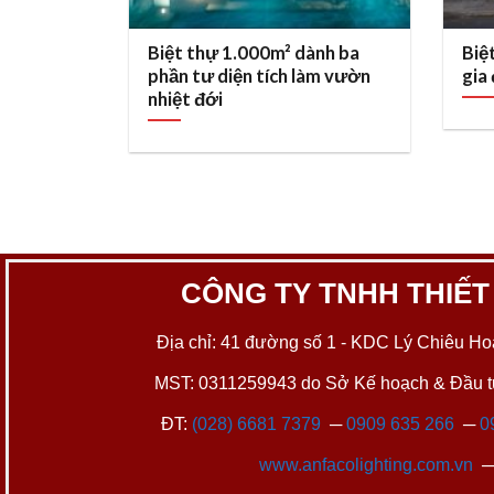
Biệt thự 1.000m² dành ba
Biệ
phần tư diện tích làm vườn
gia
nhiệt đới
CÔNG TY TNHH THIẾT
Địa chỉ: 41 đường số 1 - KDC Lý Chiêu Hoà
MST: 0311259943 do Sở Kế hoạch & Đầu tư
ĐT:
(028) 6681 7379
─
0909 635 266
─
0
www.anfacolighting.com.vn
─ 