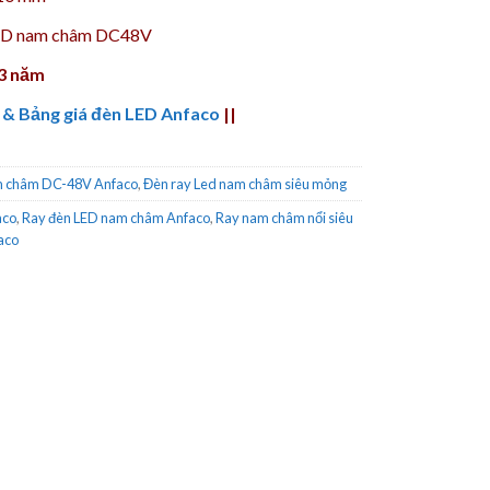
LED nam châm DC48V
 3 năm
 & Bảng giá đèn LED Anfaco
||
m châm DC-48V Anfaco
,
Đèn ray Led nam châm siêu mỏng
aco
,
Ray đèn LED nam châm Anfaco
,
Ray nam châm nổi siêu
aco