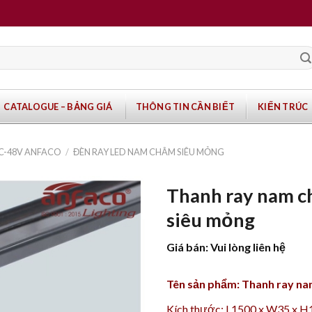
CATALOGUE – BẢNG GIÁ
THÔNG TIN CẦN BIẾT
KIẾN TRÚC
DC-48V ANFACO
/
ĐÈN RAY LED NAM CHÂM SIÊU MỎNG
Thanh ray nam c
siêu mỏng
Giá bán: Vui lòng liên hệ
Tên sản phẩm:
Thanh ray na
Kích thước: L1500 x W35 x 