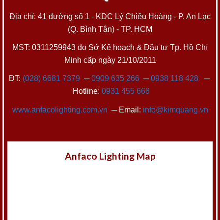
Địa chỉ: 41 đường số 1 - KDC Lý Chiêu Hoàng - P. An Lạc
(Q. Bình Tân) - TP. HCM
MST: 0311259943 do Sở Kế hoạch & Đầu tư Tp. Hồ Chí
Minh cấp ngày 21/10/2011
ĐT:
(028) 6681 7379
─
0909 635 266
─
0938 118 428
─
Hotline:
0931 455 668
www.anfacolighting.com.vn
─ Email:
info@kimquang.vn
Anfaco Lighting Map