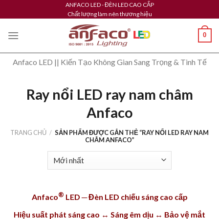
Skip
ANFACO LED - ĐÈN LED CAO CẤP
Chất lượng làm nên thương hiệu
to
content
0
Anfaco LED || Kiến Tạo Không Gian Sang Trọng & Tinh Tế
Ray nổi LED ray nam châm
Anfaco
TRANG CHỦ
/
SẢN PHẨM ĐƯỢC GẮN THẺ “RAY NỔI LED RAY NAM
CHÂM ANFACO”
®
Anfaco
LED ─ Đèn LED chiếu sáng cao cấp
Hiệu suất phát sáng cao ↔ Sáng êm dịu ↔ Bảo vệ mắt